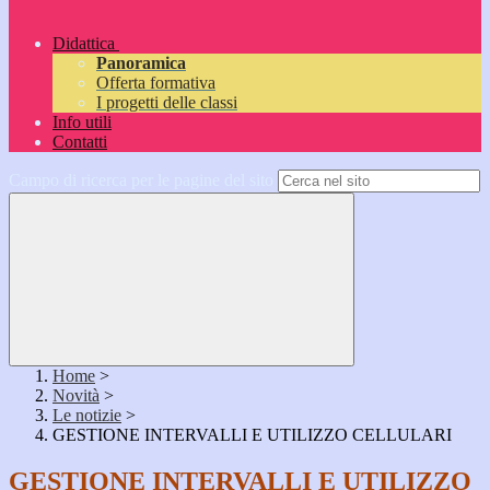
Didattica
Panoramica
Offerta formativa
I progetti delle classi
Info utili
Contatti
Campo di ricerca per le pagine del sito
Home
>
Novità
>
Le notizie
>
GESTIONE INTERVALLI E UTILIZZO CELLULARI
GESTIONE INTERVALLI E UTILIZZO