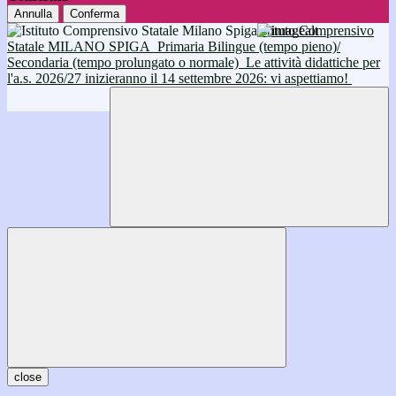
Annulla
Conferma
Istituto Comprensivo
Statale MILANO SPIGA
Primaria Bilingue (tempo pieno)/
Secondaria (tempo prolungato o normale)
Le attività didattiche per
l'a.s. 2026/27 inizieranno il 14 settembre 2026: vi aspettiamo!
close