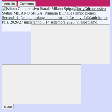
Annulla
Conferma
Istituto Comprensivo
Statale MILANO SPIGA
Primaria Bilingue (tempo pieno)/
Secondaria (tempo prolungato o normale)
Le attività didattiche per
l'a.s. 2026/27 inizieranno il 14 settembre 2026: vi aspettiamo!
close