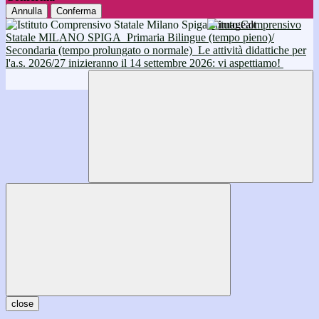
Annulla
Conferma
Istituto Comprensivo
Statale MILANO SPIGA
Primaria Bilingue (tempo pieno)/
Secondaria (tempo prolungato o normale)
Le attività didattiche per
l'a.s. 2026/27 inizieranno il 14 settembre 2026: vi aspettiamo!
close