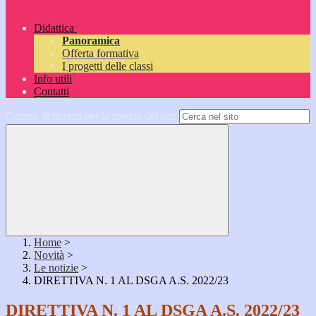
Didattica
Panoramica
Offerta formativa
I progetti delle classi
Info utili
Contatti
Campo di ricerca per le pagine del sito
Home
>
Novità
>
Le notizie
>
DIRETTIVA N. 1 AL DSGA A.S. 2022/23
DIRETTIVA N. 1 AL DSGA A.S. 2022/23