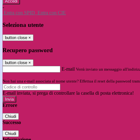
-
Entra con SPID
Entra con CIE
Seleziona utente
button close
×
Recupero password
button close
×
E-mail
Verrà inviato un messaggio all'indirizz
Non hai una e-mail associata al nome utente? Effettua il reset della password tram
E-mail inviata, si prega di controllare la casella di posta elettronica!
Errore
Chiudi
Successo
Chiudi
Informazione