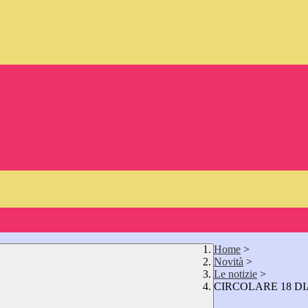
Home
>
Novità
>
Le notizie
>
CIRCOLARE 18 DI