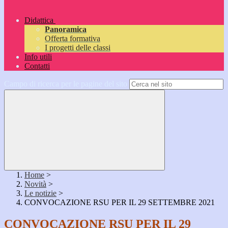
Didattica
Panoramica
Offerta formativa
I progetti delle classi
Info utili
Contatti
Campo di ricerca per le pagine del sito
Home
>
Novità
>
Le notizie
>
CONVOCAZIONE RSU PER IL 29 SETTEMBRE 2021
CONVOCAZIONE RSU PER IL 29