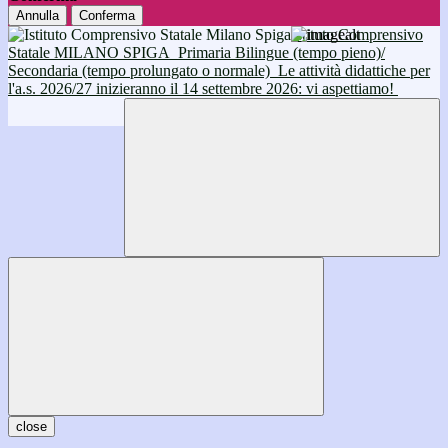
Annulla
Conferma
Istituto Comprensivo
Statale MILANO SPIGA
Primaria Bilingue (tempo pieno)/
Secondaria (tempo prolungato o normale)
Le attività didattiche per
l'a.s. 2026/27 inizieranno il 14 settembre 2026: vi aspettiamo!
close