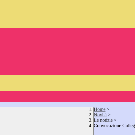
Home
>
Novità
>
Le notizie
>
Convocazione Colleg