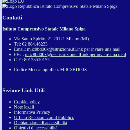
Istituto Comprensivo Statale Milano Spiga
Contatti
Istituto Comprensivo Statale Milano Spiga
Via Santo Spirito, 21 20121 Milano (MI)
Tel:
02 884.46233
Email:
miic8bd00x@istruzione.it
Link per inviare una mail
PEC:
miic8bd00x@pec.istruzione.it
Link per inviare una mail
C.F.: 80128510155
Codice Meccanografico: MIIC8BD00X
Sezione Link Utili
Cookie policy
Note legali
Informativa Privacy
Ufficio Relazioni con il Pubblico
Dichiarazione di accessibilità
Obiettivi di accessibilità