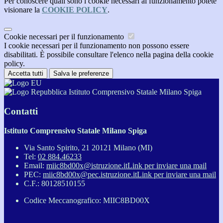
Per conoscere quali sono i cookie necessari al funzionamento potete
visionare la
COOKIE POLICY
.
Cookie necessari per il funzionamento
I cookie necessari per il funzionamento non possono essere
disabilitati. È possibile consultare l'elenco nella pagina della cookie
policy.
Accetta tutti
Salva le preferenze
Istituto Comprensivo Statale Milano Spiga
Contatti
Istituto Comprensivo Statale Milano Spiga
Via Santo Spirito, 21 20121 Milano (MI)
Tel:
02 884.46233
Email:
miic8bd00x@istruzione.it
Link per inviare una mail
PEC:
miic8bd00x@pec.istruzione.it
Link per inviare una mail
C.F.: 80128510155
Codice Meccanografico: MIIC8BD00X