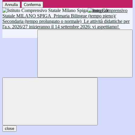
Annulla
Conferma
Istituto Comprensivo
Statale MILANO SPIGA
Primaria Bilingue (tempo pieno)/
Secondaria (tempo prolungato o normale)
Le attività didattiche per
l'a.s. 2026/27 inizieranno il 14 settembre 2026: vi aspettiamo!
close