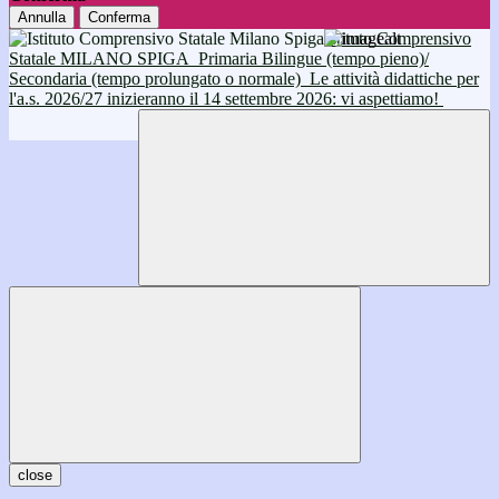
Annulla
Conferma
Istituto Comprensivo
Statale MILANO SPIGA
Primaria Bilingue (tempo pieno)/
Secondaria (tempo prolungato o normale)
Le attività didattiche per
l'a.s. 2026/27 inizieranno il 14 settembre 2026: vi aspettiamo!
close