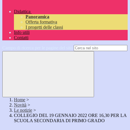
Didattica
Panoramica
Offerta formativa
I progetti delle classi
Info utili
Contatti
Campo di ricerca per le pagine del sito
Home
>
Novità
>
Le notizie
>
COLLEGIO DEL 19 GENNAIO 2022 ORE 16,30 PER LA
SCUOLA SECONDARIA DI PRIMO GRADO