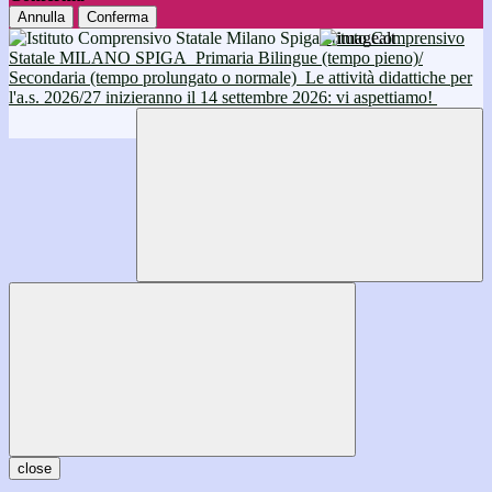
Annulla
Conferma
Istituto Comprensivo
Statale MILANO SPIGA
Primaria Bilingue (tempo pieno)/
Secondaria (tempo prolungato o normale)
Le attività didattiche per
l'a.s. 2026/27 inizieranno il 14 settembre 2026: vi aspettiamo!
close