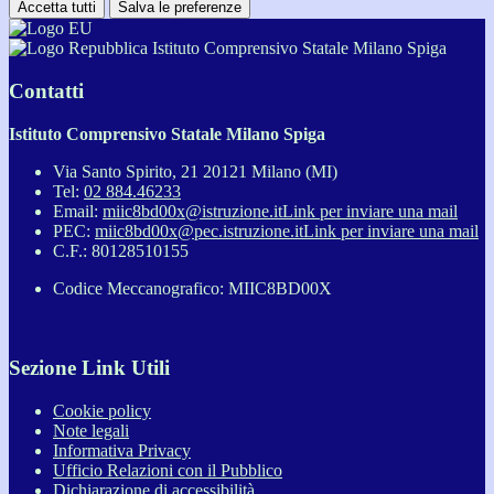
Accetta tutti
Salva le preferenze
Istituto Comprensivo Statale Milano Spiga
Contatti
Istituto Comprensivo Statale Milano Spiga
Via Santo Spirito, 21 20121 Milano (MI)
Tel:
02 884.46233
Email:
miic8bd00x@istruzione.it
Link per inviare una mail
PEC:
miic8bd00x@pec.istruzione.it
Link per inviare una mail
C.F.: 80128510155
Codice Meccanografico: MIIC8BD00X
Sezione Link Utili
Cookie policy
Note legali
Informativa Privacy
Ufficio Relazioni con il Pubblico
Dichiarazione di accessibilità