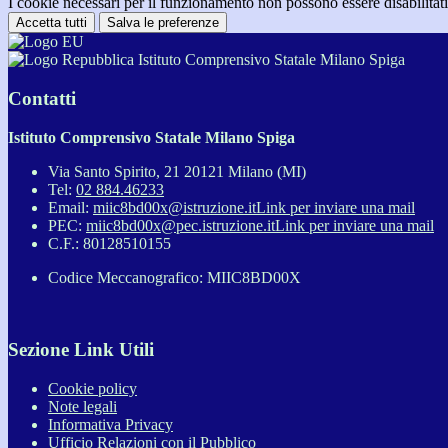
I cookie necessari per il funzionamento non possono essere disabilitati.
Accetta tutti
Salva le preferenze
Istituto Comprensivo Statale Milano Spiga
Contatti
Istituto Comprensivo Statale Milano Spiga
Via Santo Spirito, 21 20121 Milano (MI)
Tel:
02 884.46233
Email:
miic8bd00x@istruzione.it
Link per inviare una mail
PEC:
miic8bd00x@pec.istruzione.it
Link per inviare una mail
C.F.: 80128510155
Codice Meccanografico: MIIC8BD00X
Sezione Link Utili
Cookie policy
Note legali
Informativa Privacy
Ufficio Relazioni con il Pubblico