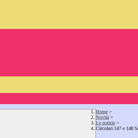
Home
>
Novità
>
Le notizie
>
Circolari 147 e 148 S