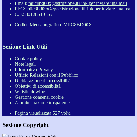
Email:
miic8bd00x@istruzione.it
Link per inviare una mail
PEC:
miic8bd00x@pec.istruzione.it
Link per inviare una mail
C.F.: 80128510155
Codice Meccanografico: MIIC8BD00X
Sezione Link Utili
Cookie policy
Note legali
Informativa Privacy
Ufficio Relazioni con il Pubblico
Dichiarazione di accessibilità
Obiettivi di accessibilità
Whistleblowing
Gestione consensi cookie
Amministrazione trasparente
Pagina visualizzata
527
volte
Sezione Copyright