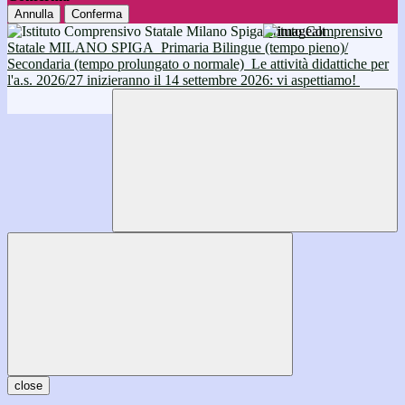
Annulla
Conferma
Istituto Comprensivo
Statale MILANO SPIGA
Primaria Bilingue (tempo pieno)/
Secondaria (tempo prolungato o normale)
Le attività didattiche per
l'a.s. 2026/27 inizieranno il 14 settembre 2026: vi aspettiamo!
close