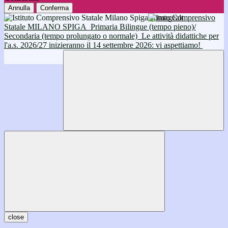
Annulla
Conferma
Istituto Comprensivo
Statale MILANO SPIGA
Primaria Bilingue (tempo pieno)/
Secondaria (tempo prolungato o normale)
Le attività didattiche per
l'a.s. 2026/27 inizieranno il 14 settembre 2026: vi aspettiamo!
close