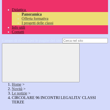
Didattica
Panoramica
Offerta formativa
I progetti delle classi
Info utili
Contatti
Campo di ricerca per le pagine del sito
Home
>
Novità
>
Le notizie
>
CIRCOLARE 96 INCONTRI LEGALITA' CLASSI
TERZE