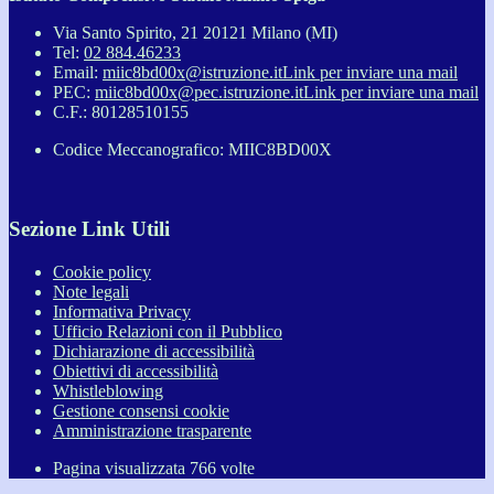
Via Santo Spirito, 21 20121 Milano (MI)
Tel:
02 884.46233
Email:
miic8bd00x@istruzione.it
Link per inviare una mail
PEC:
miic8bd00x@pec.istruzione.it
Link per inviare una mail
C.F.: 80128510155
Codice Meccanografico: MIIC8BD00X
Sezione Link Utili
Cookie policy
Note legali
Informativa Privacy
Ufficio Relazioni con il Pubblico
Dichiarazione di accessibilità
Obiettivi di accessibilità
Whistleblowing
Gestione consensi cookie
Amministrazione trasparente
Pagina visualizzata
766
volte