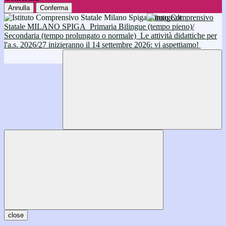
Annulla
Conferma
Istituto Comprensivo
Statale MILANO SPIGA
Primaria Bilingue (tempo pieno)/
Secondaria (tempo prolungato o normale)
Le attività didattiche per
l'a.s. 2026/27 inizieranno il 14 settembre 2026: vi aspettiamo!
close