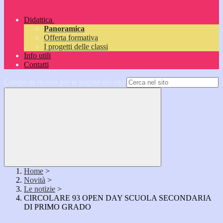
Didattica
Panoramica
Offerta formativa
I progetti delle classi
Info utili
Contatti
Campo di ricerca per le pagine del sito
Home
>
Novità
>
Le notizie
>
CIRCOLARE 93 OPEN DAY SCUOLA SECONDARIA
DI PRIMO GRADO