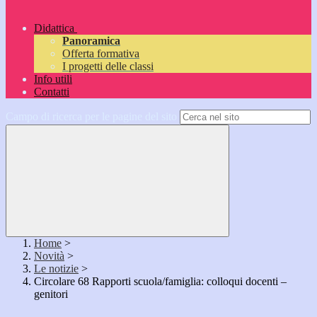
Didattica
Panoramica
Offerta formativa
I progetti delle classi
Info utili
Contatti
Campo di ricerca per le pagine del sito
Home
>
Novità
>
Le notizie
>
Circolare 68 Rapporti scuola/famiglia: colloqui docenti –
genitori