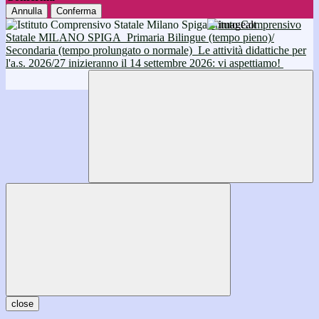
Annulla
Conferma
Istituto Comprensivo
Statale MILANO SPIGA
Primaria Bilingue (tempo pieno)/
Secondaria (tempo prolungato o normale)
Le attività didattiche per
l'a.s. 2026/27 inizieranno il 14 settembre 2026: vi aspettiamo!
close