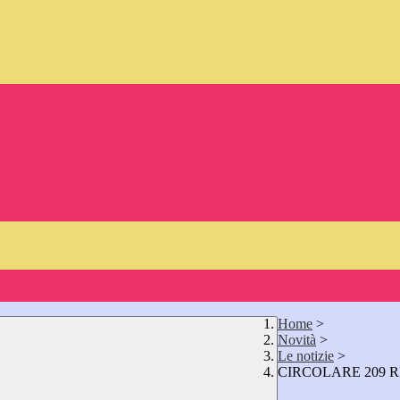
Home
>
Novità
>
Le notizie
>
CIRCOLARE 209 