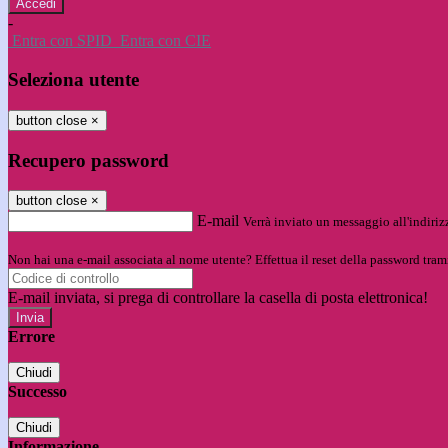
-
Entra con SPID
Entra con CIE
Seleziona utente
button close
×
Recupero password
button close
×
E-mail
Verrà inviato un messaggio all'indirizz
Non hai una e-mail associata al nome utente? Effettua il reset della password tram
E-mail inviata, si prega di controllare la casella di posta elettronica!
Errore
Chiudi
Successo
Chiudi
Informazione