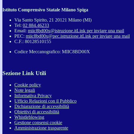
Istituto Comprensivo Statale Milano Spiga
Via Santo Spirito, 21 20121 Milano (MI)
Tel:
02 884.46233
Email:
miic8bd00x@istruzione.it
Link per inviare una mail
PEC:
miic8bd00x@pec.istruzione.it
Link per inviare una mail
C.F.: 80128510155
Codice Meccanografico: MIIC8BD00X
Sezione Link Utili
Cookie policy
Note legali
Informativa Privacy
Ufficio Relazioni con il Pubblico
Dichiarazione di accessibilità
Obiettivi di accessibilità
Whistleblowing
Gestione consensi cookie
Amministrazione trasparente