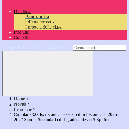
Didattica
Panoramica
Offerta formativa
I progetti delle classi
Info utili
Contatti
Campo di ricerca per le pagine del sito
Home
>
Novità
>
Le notizie
>
Circolare 328 Iscrizione al servizio di refezione a.s. 2026-
2027 Scuola Secondaria di I grado - plesso S.Spirito