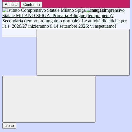
Annulla
Conferma
Istituto Comprensivo
Statale MILANO SPIGA
Primaria Bilingue (tempo pieno)/
Secondaria (tempo prolungato o normale)
Le attività didattiche per
l'a.s. 2026/27 inizieranno il 14 settembre 2026: vi aspettiamo!
close