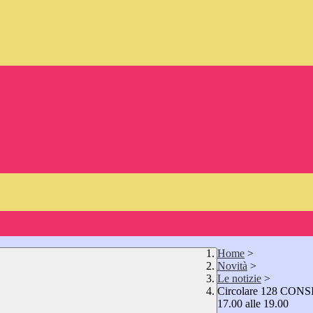
Home
>
Novità
>
Le notizie
>
Circolare 128 CONSI
17.00 alle 19.00