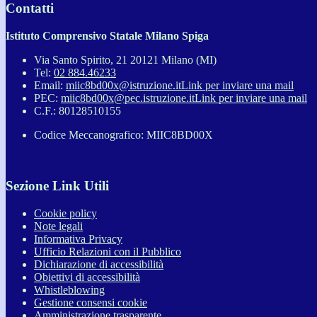
Contatti
Istituto Comprensivo Statale Milano Spiga
Via Santo Spirito, 21 20121 Milano (MI)
Tel:
02 884.46233
Email:
miic8bd00x@istruzione.it
Link per inviare una mail
PEC:
miic8bd00x@pec.istruzione.it
Link per inviare una mail
C.F.: 80128510155
Codice Meccanografico: MIIC8BD00X
Sezione Link Utili
Cookie policy
Note legali
Informativa Privacy
Ufficio Relazioni con il Pubblico
Dichiarazione di accessibilità
Obiettivi di accessibilità
Whistleblowing
Gestione consensi cookie
Amministrazione trasparente