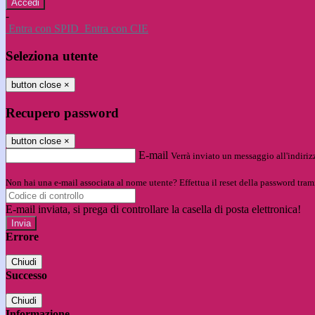
-
Entra con SPID
Entra con CIE
Seleziona utente
button close
×
Recupero password
button close
×
E-mail
Verrà inviato un messaggio all'indirizz
Non hai una e-mail associata al nome utente? Effettua il reset della password tram
E-mail inviata, si prega di controllare la casella di posta elettronica!
Errore
Chiudi
Successo
Chiudi
Informazione