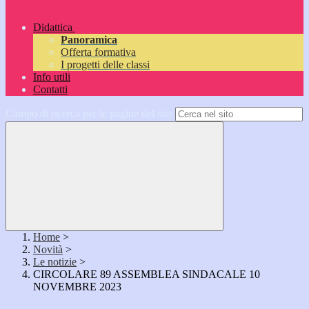
Didattica
Panoramica
Offerta formativa
I progetti delle classi
Info utili
Contatti
Campo di ricerca per le pagine del sito
Home
>
Novità
>
Le notizie
>
CIRCOLARE 89 ASSEMBLEA SINDACALE 10
NOVEMBRE 2023