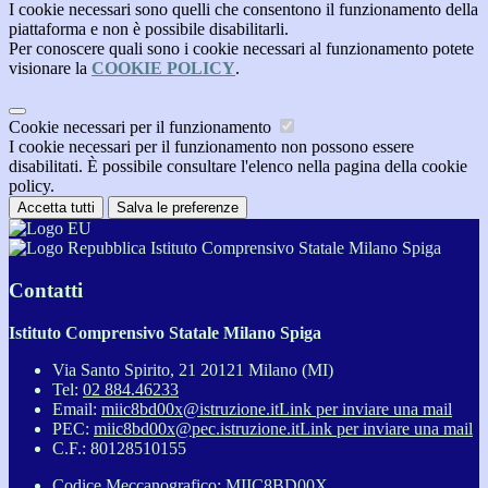
I cookie necessari sono quelli che consentono il funzionamento della
piattaforma e non è possibile disabilitarli.
Per conoscere quali sono i cookie necessari al funzionamento potete
visionare la
COOKIE POLICY
.
Cookie necessari per il funzionamento
I cookie necessari per il funzionamento non possono essere
disabilitati. È possibile consultare l'elenco nella pagina della cookie
policy.
Accetta tutti
Salva le preferenze
Istituto Comprensivo Statale Milano Spiga
Contatti
Istituto Comprensivo Statale Milano Spiga
Via Santo Spirito, 21 20121 Milano (MI)
Tel:
02 884.46233
Email:
miic8bd00x@istruzione.it
Link per inviare una mail
PEC:
miic8bd00x@pec.istruzione.it
Link per inviare una mail
C.F.: 80128510155
Codice Meccanografico: MIIC8BD00X