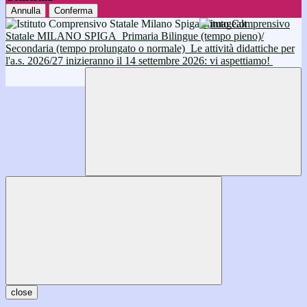
Annulla
Conferma
Istituto Comprensivo
Statale MILANO SPIGA
Primaria Bilingue (tempo pieno)/
Secondaria (tempo prolungato o normale)
Le attività didattiche per
l'a.s. 2026/27 inizieranno il 14 settembre 2026: vi aspettiamo!
close