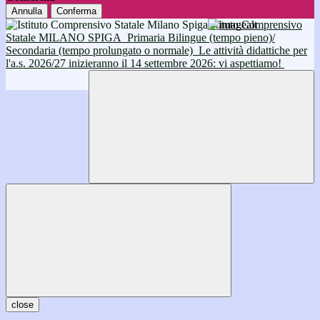
Annulla
Conferma
Istituto Comprensivo
Statale MILANO SPIGA
Primaria Bilingue (tempo pieno)/
Secondaria (tempo prolungato o normale)
Le attività didattiche per
l'a.s. 2026/27 inizieranno il 14 settembre 2026: vi aspettiamo!
close