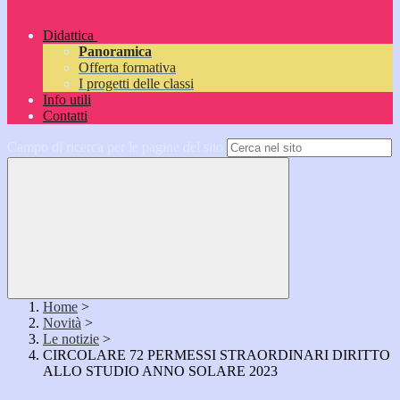
Didattica
Panoramica
Offerta formativa
I progetti delle classi
Info utili
Contatti
Campo di ricerca per le pagine del sito
Home
>
Novità
>
Le notizie
>
CIRCOLARE 72 PERMESSI STRAORDINARI DIRITTO
ALLO STUDIO ANNO SOLARE 2023