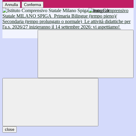
Annulla
Conferma
Istituto Comprensivo
Statale MILANO SPIGA
Primaria Bilingue (tempo pieno)/
Secondaria (tempo prolungato o normale)
Le attività didattiche per
l'a.s. 2026/27 inizieranno il 14 settembre 2026: vi aspettiamo!
close