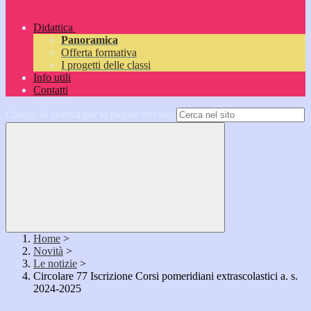
Didattica
Panoramica
Offerta formativa
I progetti delle classi
Info utili
Contatti
Campo di ricerca per le pagine del sito
Home
>
Novità
>
Le notizie
>
Circolare 77 Iscrizione Corsi pomeridiani extrascolastici a. s.
2024-2025