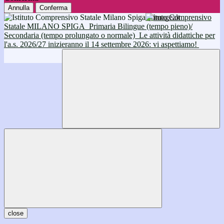
Annulla
Conferma
Istituto Comprensivo
Statale MILANO SPIGA
Primaria Bilingue (tempo pieno)/
Secondaria (tempo prolungato o normale)
Le attività didattiche per
l'a.s. 2026/27 inizieranno il 14 settembre 2026: vi aspettiamo!
close