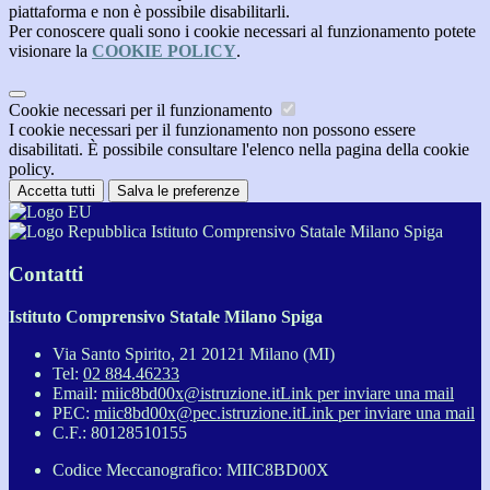
piattaforma e non è possibile disabilitarli.
Per conoscere quali sono i cookie necessari al funzionamento potete
visionare la
COOKIE POLICY
.
Cookie necessari per il funzionamento
I cookie necessari per il funzionamento non possono essere
disabilitati. È possibile consultare l'elenco nella pagina della cookie
policy.
Accetta tutti
Salva le preferenze
Istituto Comprensivo Statale Milano Spiga
Contatti
Istituto Comprensivo Statale Milano Spiga
Via Santo Spirito, 21 20121 Milano (MI)
Tel:
02 884.46233
Email:
miic8bd00x@istruzione.it
Link per inviare una mail
PEC:
miic8bd00x@pec.istruzione.it
Link per inviare una mail
C.F.: 80128510155
Codice Meccanografico: MIIC8BD00X