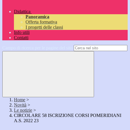
Didattica
Panoramica
Offerta formativa
I progetti delle classi
Info utili
Contatti
Campo di ricerca per le pagine del sito
Home
>
Novità
>
Le notizie
>
CIRCOLARE 58 ISCRIZIONE CORSI POMERIDIANI
A.S. 2022 23