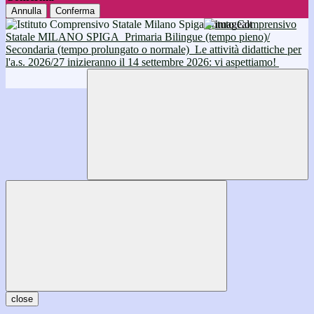
Annulla
Conferma
Istituto Comprensivo
Statale MILANO SPIGA
Primaria Bilingue (tempo pieno)/
Secondaria (tempo prolungato o normale)
Le attività didattiche per
l'a.s. 2026/27 inizieranno il 14 settembre 2026: vi aspettiamo!
close