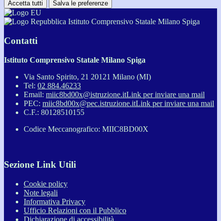
Accetta tutti
Salva le preferenze
Istituto Comprensivo Statale Milano Spiga
Contatti
Istituto Comprensivo Statale Milano Spiga
Via Santo Spirito, 21 20121 Milano (MI)
Tel:
02 884.46233
Email:
miic8bd00x@istruzione.it
Link per inviare una mail
PEC:
miic8bd00x@pec.istruzione.it
Link per inviare una mail
C.F.: 80128510155
Codice Meccanografico: MIIC8BD00X
Sezione Link Utili
Cookie policy
Note legali
Informativa Privacy
Ufficio Relazioni con il Pubblico
Dichiarazione di accessibilità