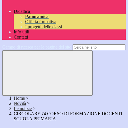
Didattica
Panoramica
Offerta formativa
I progetti delle classi
Info utili
Contatti
Campo di ricerca per le pagine del sito
Home
>
Novità
>
Le notizie
>
CIRCOLARE 74 CORSO DI FORMAZIONE DOCENTI
SCUOLA PRIMARIA