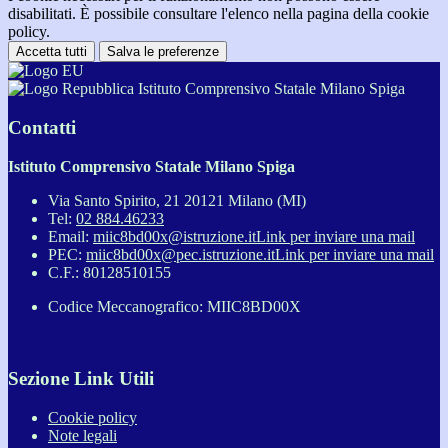
disabilitati. È possibile consultare l'elenco nella pagina della cookie
policy.
Accetta tutti
Salva le preferenze
Istituto Comprensivo Statale Milano Spiga
Contatti
Istituto Comprensivo Statale Milano Spiga
Via Santo Spirito, 21 20121 Milano (MI)
Tel:
02 884.46233
Email:
miic8bd00x@istruzione.it
Link per inviare una mail
PEC:
miic8bd00x@pec.istruzione.it
Link per inviare una mail
C.F.: 80128510155
Codice Meccanografico: MIIC8BD00X
Sezione Link Utili
Cookie policy
Note legali