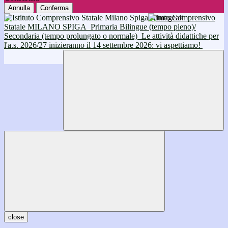
Annulla
Conferma
Istituto Comprensivo
Statale MILANO SPIGA
Primaria Bilingue (tempo pieno)/
Secondaria (tempo prolungato o normale)
Le attività didattiche per
l'a.s. 2026/27 inizieranno il 14 settembre 2026: vi aspettiamo!
close