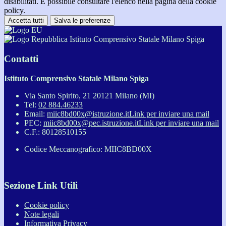
disabilitati. È possibile consultare l'elenco nella pagina della cookie
policy.
Accetta tutti
Salva le preferenze
Istituto Comprensivo Statale Milano Spiga
Contatti
Istituto Comprensivo Statale Milano Spiga
Via Santo Spirito, 21 20121 Milano (MI)
Tel:
02 884.46233
Email:
miic8bd00x@istruzione.it
Link per inviare una mail
PEC:
miic8bd00x@pec.istruzione.it
Link per inviare una mail
C.F.: 80128510155
Codice Meccanografico: MIIC8BD00X
Sezione Link Utili
Cookie policy
Note legali
Informativa Privacy