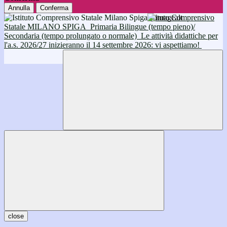
Annulla
Conferma
Istituto Comprensivo
Statale MILANO SPIGA
Primaria Bilingue (tempo pieno)/
Secondaria (tempo prolungato o normale)
Le attività didattiche per
l'a.s. 2026/27 inizieranno il 14 settembre 2026: vi aspettiamo!
close