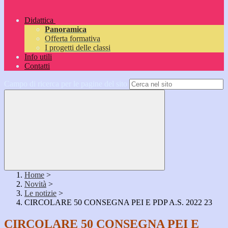
Didattica
Panoramica
Offerta formativa
I progetti delle classi
Info utili
Contatti
Campo di ricerca per le pagine del sito
Home
>
Novità
>
Le notizie
>
CIRCOLARE 50 CONSEGNA PEI E PDP A.S. 2022 23
CIRCOLARE 50 CONSEGNA PEI E