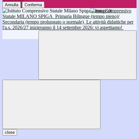
Annulla
Conferma
Istituto Comprensivo
Statale MILANO SPIGA
Primaria Bilingue (tempo pieno)/
Secondaria (tempo prolungato o normale)
Le attività didattiche per
l'a.s. 2026/27 inizieranno il 14 settembre 2026: vi aspettiamo!
close