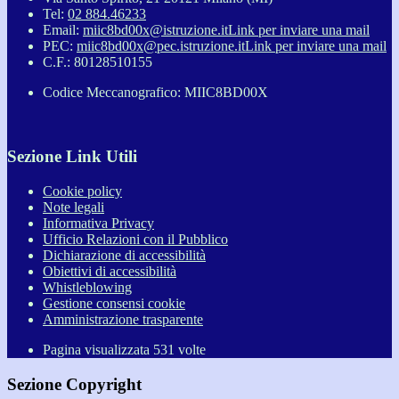
Tel:
02 884.46233
Email:
miic8bd00x@istruzione.it
Link per inviare una mail
PEC:
miic8bd00x@pec.istruzione.it
Link per inviare una mail
C.F.: 80128510155
Codice Meccanografico: MIIC8BD00X
Sezione Link Utili
Cookie policy
Note legali
Informativa Privacy
Ufficio Relazioni con il Pubblico
Dichiarazione di accessibilità
Obiettivi di accessibilità
Whistleblowing
Gestione consensi cookie
Amministrazione trasparente
Pagina visualizzata
531
volte
Sezione Copyright