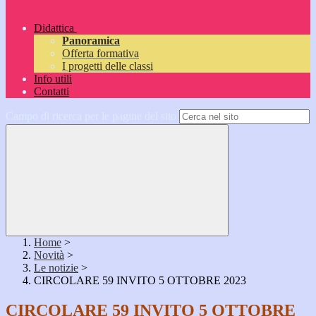
Didattica
Panoramica
Offerta formativa
I progetti delle classi
Info utili
Contatti
Campo di ricerca per le pagine del sito
Home
>
Novità
>
Le notizie
>
CIRCOLARE 59 INVITO 5 OTTOBRE 2023
CIRCOLARE 59 INVITO 5 OTTOBRE