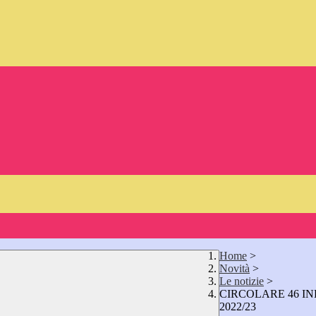
Home
>
Novità
>
Le notizie
>
CIRCOLARE 46 IN
2022/23