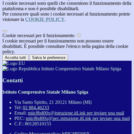
I cookie necessari sono quelli che consentono il funzionamento della
piattaforma e non è possibile disabilitarli.
Per conoscere quali sono i cookie necessari al funzionamento potete
visionare la
COOKIE POLICY
.
Cookie necessari per il funzionamento
I cookie necessari per il funzionamento non possono essere
disabilitati. È possibile consultare l'elenco nella pagina della cookie
policy.
Accetta tutti
Salva le preferenze
Istituto Comprensivo Statale Milano Spiga
Contatti
Istituto Comprensivo Statale Milano Spiga
Via Santo Spirito, 21 20121 Milano (MI)
Tel:
02 884.46233
Email:
miic8bd00x@istruzione.it
Link per inviare una mail
PEC:
miic8bd00x@pec.istruzione.it
Link per inviare una mail
C.F.: 80128510155
Codice Meccanografico: MIIC8BD00X