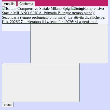
Annulla
Conferma
Istituto Comprensivo
Statale MILANO SPIGA
Primaria Bilingue (tempo pieno)/
Secondaria (tempo prolungato o normale)
Le attività didattiche per
l'a.s. 2026/27 inizieranno il 14 settembre 2026: vi aspettiamo!
close