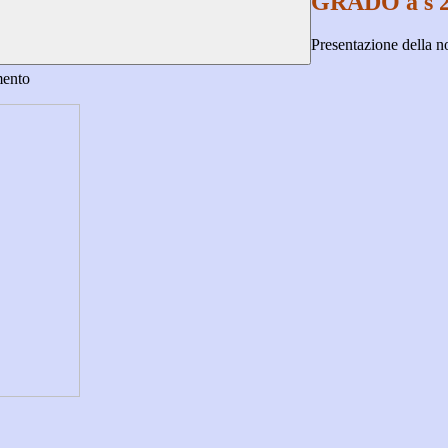
GRADO a s 2
Presentazione della n
amento