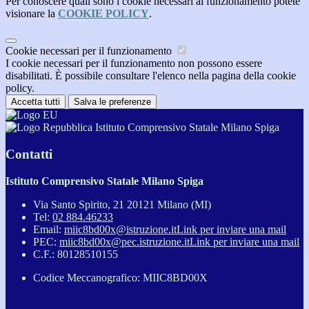
Per conoscere quali sono i cookie necessari al funzionamento potete
visionare la
COOKIE POLICY
.
Cookie necessari per il funzionamento
I cookie necessari per il funzionamento non possono essere
disabilitati. È possibile consultare l'elenco nella pagina della cookie
policy.
Accetta tutti
Salva le preferenze
Istituto Comprensivo Statale Milano Spiga
Contatti
Istituto Comprensivo Statale Milano Spiga
Via Santo Spirito, 21 20121 Milano (MI)
Tel:
02 884.46233
Email:
miic8bd00x@istruzione.it
Link per inviare una mail
PEC:
miic8bd00x@pec.istruzione.it
Link per inviare una mail
C.F.: 80128510155
Codice Meccanografico: MIIC8BD00X