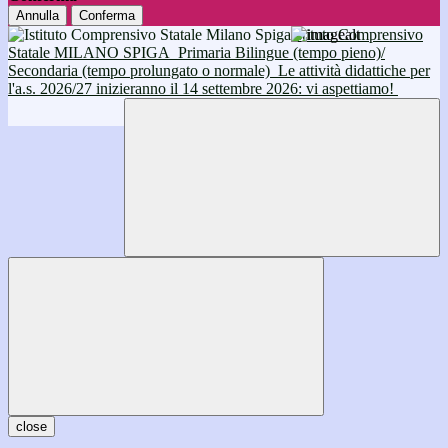
Annulla
Conferma
Istituto Comprensivo
Statale MILANO SPIGA
Primaria Bilingue (tempo pieno)/
Secondaria (tempo prolungato o normale)
Le attività didattiche per
l'a.s. 2026/27 inizieranno il 14 settembre 2026: vi aspettiamo!
close