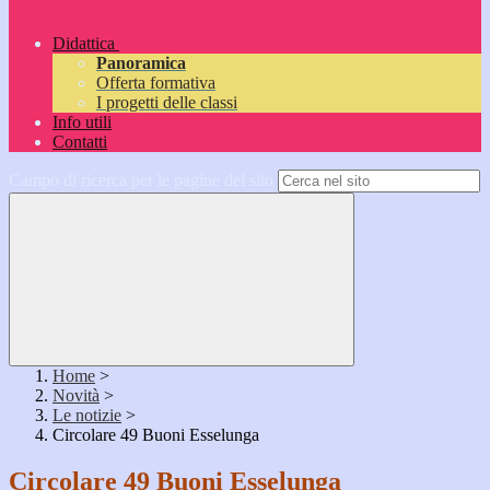
Didattica
Panoramica
Offerta formativa
I progetti delle classi
Info utili
Contatti
Campo di ricerca per le pagine del sito
Home
>
Novità
>
Le notizie
>
Circolare 49 Buoni Esselunga
Circolare 49 Buoni Esselunga