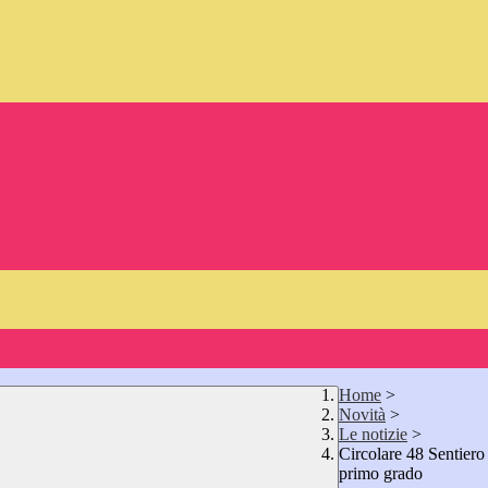
Home
>
Novità
>
Le notizie
>
Circolare 48 Sentiero
primo grado