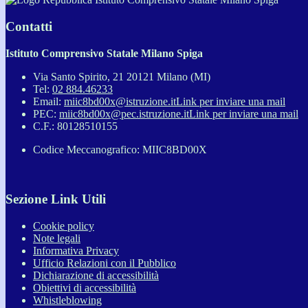
Contatti
Istituto Comprensivo Statale Milano Spiga
Via Santo Spirito, 21 20121 Milano (MI)
Tel:
02 884.46233
Email:
miic8bd00x@istruzione.it
Link per inviare una mail
PEC:
miic8bd00x@pec.istruzione.it
Link per inviare una mail
C.F.: 80128510155
Codice Meccanografico: MIIC8BD00X
Sezione Link Utili
Cookie policy
Note legali
Informativa Privacy
Ufficio Relazioni con il Pubblico
Dichiarazione di accessibilità
Obiettivi di accessibilità
Whistleblowing