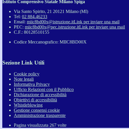
Istituto Comprensivo Statale Milano Spiga
Via Santo Spirito, 21 20121 Milano (MI)
Tel:
02 884.46233
Email:
miic8bd00x@istruzione.it
Link per inviare una mail
PEC:
miic8bd00x@pec.istruzione.it
Link per inviare una mail
C.F.: 80128510155
Codice Meccanografico: MIIC8BD00X
Sezione Link Utili
Cookie policy
Note legali
Informativa Privacy
Ufficio Relazioni con il Pubblico
Dichiarazione di accessibilità
Obiettivi di accessibilità
Whistleblowing
Gestione consensi cookie
Amministrazione trasparente
Pagina visualizzata
267
volte