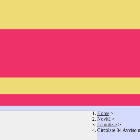
Home
>
Novità
>
Le notizie
>
Circolare 34 Avviso u