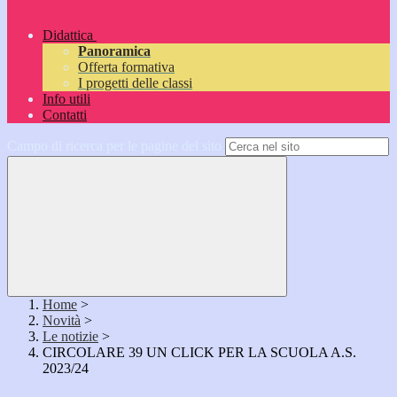
Didattica
Panoramica
Offerta formativa
I progetti delle classi
Info utili
Contatti
Campo di ricerca per le pagine del sito
Home
>
Novità
>
Le notizie
>
CIRCOLARE 39 UN CLICK PER LA SCUOLA A.S.
2023/24