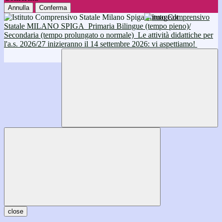
Annulla
Conferma
Istituto Comprensivo
Statale MILANO SPIGA
Primaria Bilingue (tempo pieno)/
Secondaria (tempo prolungato o normale)
Le attività didattiche per
l'a.s. 2026/27 inizieranno il 14 settembre 2026: vi aspettiamo!
close