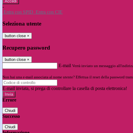
-
Entra con SPID
Entra con CIE
Seleziona utente
button close
×
Recupero password
button close
×
E-mail
Verrà inviato un messaggio all'indirizz
Non hai una e-mail associata al nome utente? Effettua il reset della password tram
E-mail inviata, si prega di controllare la casella di posta elettronica!
Errore
Chiudi
Successo
Chiudi
Informazione