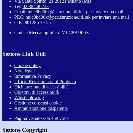
Via Santo Spirito, 21 20121 Milano (MI)
Tel:
02 884.46233
Email:
miic8bd00x@istruzione.it
Link per inviare una mail
PEC:
miic8bd00x@pec.istruzione.it
Link per inviare una mail
C.F.: 80128510155
Codice Meccanografico: MIIC8BD00X
Sezione Link Utili
Cookie policy
Note legali
Informativa Privacy
Ufficio Relazioni con il Pubblico
Dichiarazione di accessibilità
Obiettivi di accessibilità
Whistleblowing
Gestione consensi cookie
Amministrazione trasparente
Pagina visualizzata
458
volte
Sezione Copyright