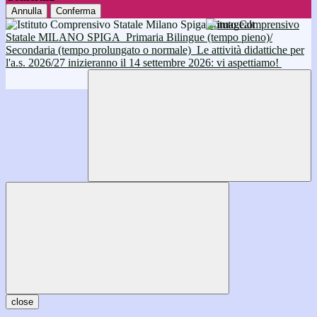
Annulla
Conferma
Istituto Comprensivo
Statale MILANO SPIGA
Primaria Bilingue (tempo pieno)/
Secondaria (tempo prolungato o normale)
Le attività didattiche per
l'a.s. 2026/27 inizieranno il 14 settembre 2026: vi aspettiamo!
close