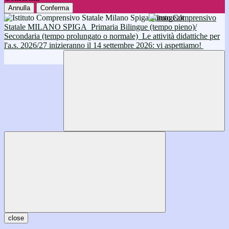
Annulla
Conferma
Istituto Comprensivo
Statale MILANO SPIGA
Primaria Bilingue (tempo pieno)/
Secondaria (tempo prolungato o normale)
Le attività didattiche per
l'a.s. 2026/27 inizieranno il 14 settembre 2026: vi aspettiamo!
close