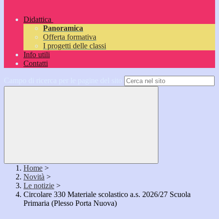
Didattica
Panoramica
Offerta formativa
I progetti delle classi
Info utili
Contatti
Campo di ricerca per le pagine del sito
Home
>
Novità
>
Le notizie
>
Circolare 330 Materiale scolastico a.s. 2026/27 Scuola
Primaria (Plesso Porta Nuova)