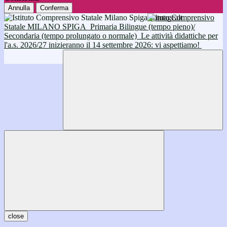
Annulla
Conferma
Istituto Comprensivo
Statale MILANO SPIGA
Primaria Bilingue (tempo pieno)/
Secondaria (tempo prolungato o normale)
Le attività didattiche per
l'a.s. 2026/27 inizieranno il 14 settembre 2026: vi aspettiamo!
close