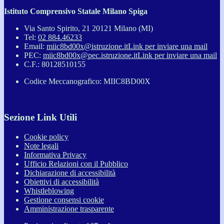
Istituto Comprensivo Statale Milano Spiga
Via Santo Spirito, 21 20121 Milano (MI)
Tel:
02 884.46233
Email:
miic8bd00x@istruzione.it
Link per inviare una mail
PEC:
miic8bd00x@pec.istruzione.it
Link per inviare una mail
C.F.: 80128510155
Codice Meccanografico: MIIC8BD00X
Sezione Link Utili
Cookie policy
Note legali
Informativa Privacy
Ufficio Relazioni con il Pubblico
Dichiarazione di accessibilità
Obiettivi di accessibilità
Whistleblowing
Gestione consensi cookie
Amministrazione trasparente