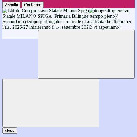
Annulla
Conferma
Istituto Comprensivo
Statale MILANO SPIGA
Primaria Bilingue (tempo pieno)/
Secondaria (tempo prolungato o normale)
Le attività didattiche per
l'a.s. 2026/27 inizieranno il 14 settembre 2026: vi aspettiamo!
close