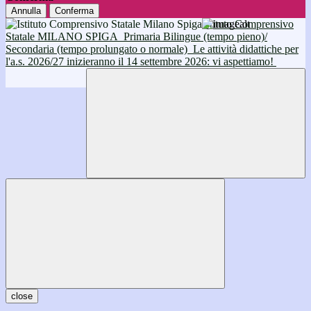
Annulla
Conferma
Istituto Comprensivo
Statale MILANO SPIGA
Primaria Bilingue (tempo pieno)/
Secondaria (tempo prolungato o normale)
Le attività didattiche per
l'a.s. 2026/27 inizieranno il 14 settembre 2026: vi aspettiamo!
close