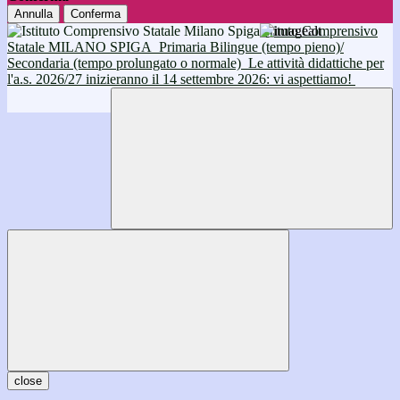
Annulla
Conferma
Istituto Comprensivo
Statale MILANO SPIGA
Primaria Bilingue (tempo pieno)/
Secondaria (tempo prolungato o normale)
Le attività didattiche per
l'a.s. 2026/27 inizieranno il 14 settembre 2026: vi aspettiamo!
close