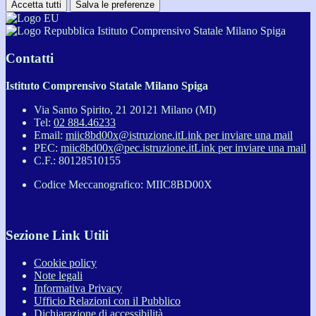
Accetta tutti
Salva le preferenze
Istituto Comprensivo Statale Milano Spiga
Contatti
Istituto Comprensivo Statale Milano Spiga
Via Santo Spirito, 21 20121 Milano (MI)
Tel:
02 884.46233
Email:
miic8bd00x@istruzione.it
Link per inviare una mail
PEC:
miic8bd00x@pec.istruzione.it
Link per inviare una mail
C.F.: 80128510155
Codice Meccanografico: MIIC8BD00X
Sezione Link Utili
Cookie policy
Note legali
Informativa Privacy
Ufficio Relazioni con il Pubblico
Dichiarazione di accessibilità