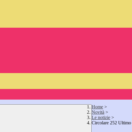
Home
>
Novità
>
Le notizie
>
Circolare 252 Ultimo 