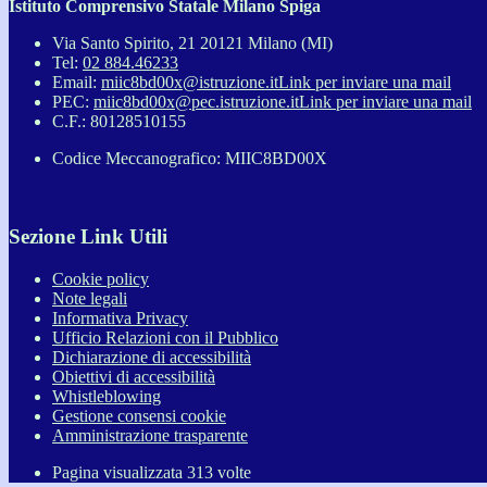
Istituto Comprensivo Statale Milano Spiga
Via Santo Spirito, 21 20121 Milano (MI)
Tel:
02 884.46233
Email:
miic8bd00x@istruzione.it
Link per inviare una mail
PEC:
miic8bd00x@pec.istruzione.it
Link per inviare una mail
C.F.: 80128510155
Codice Meccanografico: MIIC8BD00X
Sezione Link Utili
Cookie policy
Note legali
Informativa Privacy
Ufficio Relazioni con il Pubblico
Dichiarazione di accessibilità
Obiettivi di accessibilità
Whistleblowing
Gestione consensi cookie
Amministrazione trasparente
Pagina visualizzata
313
volte