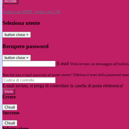
-
Entra con SPID
Entra con CIE
Seleziona utente
button close
×
Recupero password
button close
×
E-mail
Verrà inviato un messaggio all'indirizz
Non hai una e-mail associata al nome utente? Effettua il reset della password tram
E-mail inviata, si prega di controllare la casella di posta elettronica!
Errore
Chiudi
Successo
Chiudi
Informazione