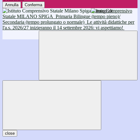
Annulla
Conferma
Istituto Comprensivo
Statale MILANO SPIGA
Primaria Bilingue (tempo pieno)/
Secondaria (tempo prolungato o normale)
Le attività didattiche per
l'a.s. 2026/27 inizieranno il 14 settembre 2026: vi aspettiamo!
close