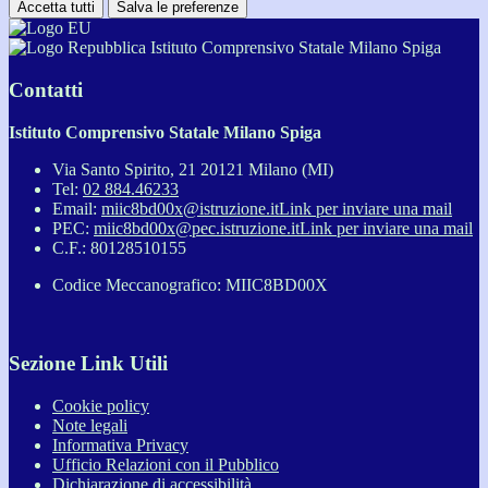
Accetta tutti
Salva le preferenze
Istituto Comprensivo Statale Milano Spiga
Contatti
Istituto Comprensivo Statale Milano Spiga
Via Santo Spirito, 21 20121 Milano (MI)
Tel:
02 884.46233
Email:
miic8bd00x@istruzione.it
Link per inviare una mail
PEC:
miic8bd00x@pec.istruzione.it
Link per inviare una mail
C.F.: 80128510155
Codice Meccanografico: MIIC8BD00X
Sezione Link Utili
Cookie policy
Note legali
Informativa Privacy
Ufficio Relazioni con il Pubblico
Dichiarazione di accessibilità