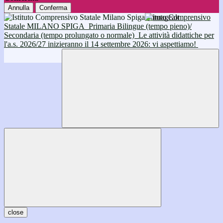
Annulla
Conferma
Istituto Comprensivo
Statale MILANO SPIGA
Primaria Bilingue (tempo pieno)/
Secondaria (tempo prolungato o normale)
Le attività didattiche per
l'a.s. 2026/27 inizieranno il 14 settembre 2026: vi aspettiamo!
close