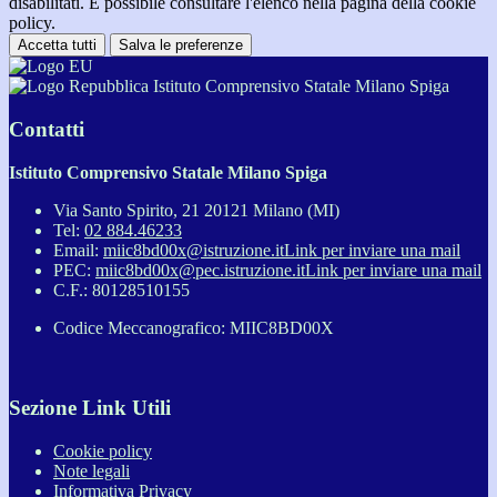
disabilitati. È possibile consultare l'elenco nella pagina della cookie
policy.
Accetta tutti
Salva le preferenze
Istituto Comprensivo Statale Milano Spiga
Contatti
Istituto Comprensivo Statale Milano Spiga
Via Santo Spirito, 21 20121 Milano (MI)
Tel:
02 884.46233
Email:
miic8bd00x@istruzione.it
Link per inviare una mail
PEC:
miic8bd00x@pec.istruzione.it
Link per inviare una mail
C.F.: 80128510155
Codice Meccanografico: MIIC8BD00X
Sezione Link Utili
Cookie policy
Note legali
Informativa Privacy