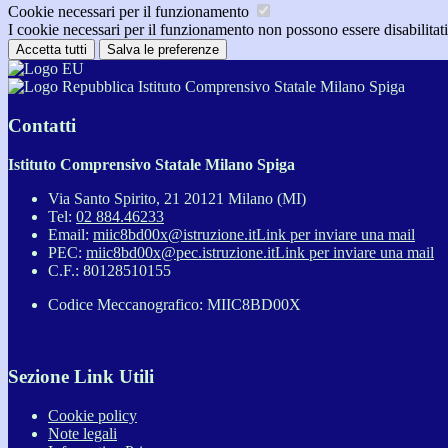
Cookie necessari per il funzionamento
I cookie necessari per il funzionamento non possono essere disabilitati.
Accetta tutti
Salva le preferenze
Istituto Comprensivo Statale Milano Spiga
Contatti
Istituto Comprensivo Statale Milano Spiga
Via Santo Spirito, 21 20121 Milano (MI)
Tel:
02 884.46233
Email:
miic8bd00x@istruzione.it
Link per inviare una mail
PEC:
miic8bd00x@pec.istruzione.it
Link per inviare una mail
C.F.: 80128510155
Codice Meccanografico: MIIC8BD00X
Sezione Link Utili
Cookie policy
Note legali