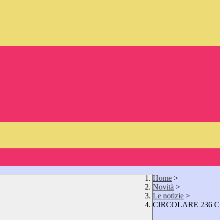
Home
>
Novità
>
Le notizie
>
CIRCOLARE 236 CH