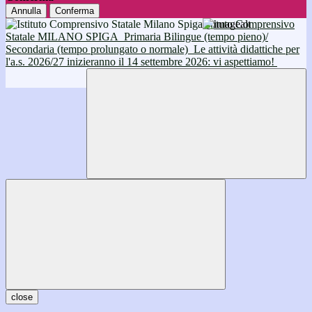
Annulla
Conferma
Istituto Comprensivo
Statale MILANO SPIGA
Primaria Bilingue (tempo pieno)/
Secondaria (tempo prolungato o normale)
Le attività didattiche per
l'a.s. 2026/27 inizieranno il 14 settembre 2026: vi aspettiamo!
close