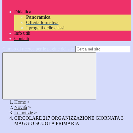
Didattica
Panoramica
Offerta formativa
I progetti delle classi
Info utili
Contatti
Campo di ricerca per le pagine del sito
Home
>
Novità
>
Le notizie
>
CIRCOLARE 217 ORGANIZZAZIONE GIORNATA 3
MAGGIO SCUOLA PRIMARIA