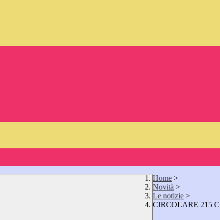
Home
>
Novità
>
Le notizie
>
CIRCOLARE 215 CH