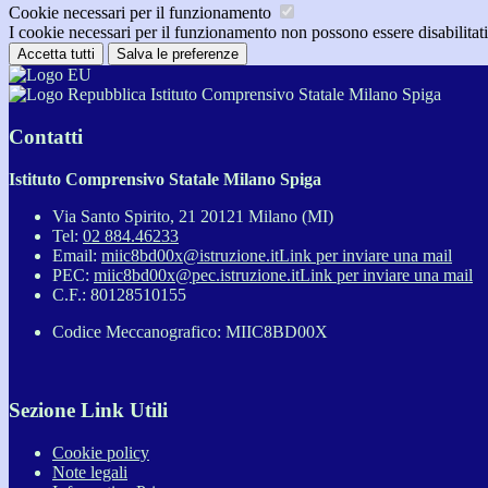
Cookie necessari per il funzionamento
I cookie necessari per il funzionamento non possono essere disabilitati.
Accetta tutti
Salva le preferenze
Istituto Comprensivo Statale Milano Spiga
Contatti
Istituto Comprensivo Statale Milano Spiga
Via Santo Spirito, 21 20121 Milano (MI)
Tel:
02 884.46233
Email:
miic8bd00x@istruzione.it
Link per inviare una mail
PEC:
miic8bd00x@pec.istruzione.it
Link per inviare una mail
C.F.: 80128510155
Codice Meccanografico: MIIC8BD00X
Sezione Link Utili
Cookie policy
Note legali