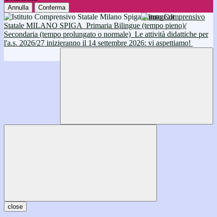
Annulla
Conferma
Istituto Comprensivo
Statale MILANO SPIGA
Primaria Bilingue (tempo pieno)/
Secondaria (tempo prolungato o normale)
Le attività didattiche per
l'a.s. 2026/27 inizieranno il 14 settembre 2026: vi aspettiamo!
close