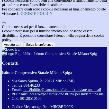
I cookie necessari sono quelli che consentono il funzionamento della
piattaforma e non è possibile disabilitarli.
Per conoscere quali sono i cookie necessari al funzionamento potete
visionare la
COOKIE POLICY
.
Cookie necessari per il funzionamento
I cookie necessari per il funzionamento non possono essere
disabilitati. È possibile consultare l'elenco nella pagina della cookie
policy.
Accetta tutti
Salva le preferenze
Istituto Comprensivo Statale Milano Spiga
Contatti
Istituto Comprensivo Statale Milano Spiga
Via Santo Spirito, 21 20121 Milano (MI)
Tel:
02 884.46233
Email:
miic8bd00x@istruzione.it
Link per inviare una mail
PEC:
miic8bd00x@pec.istruzione.it
Link per inviare una mail
C.F.: 80128510155
Codice Meccanografico: MIIC8BD00X