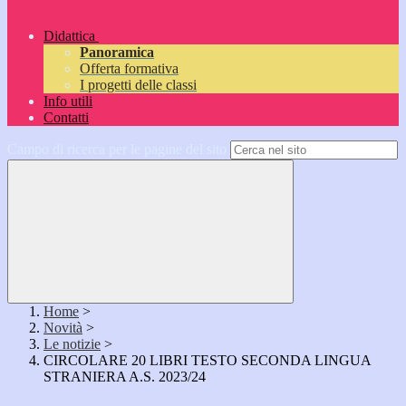
Didattica
Panoramica
Offerta formativa
I progetti delle classi
Info utili
Contatti
Campo di ricerca per le pagine del sito
Home
>
Novità
>
Le notizie
>
CIRCOLARE 20 LIBRI TESTO SECONDA LINGUA
STRANIERA A.S. 2023/24