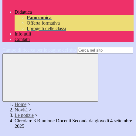
Didattica
Panoramica
Offerta formativa
I progetti delle classi
Info utili
Contatti
Campo di ricerca per le pagine del sito
Home
>
Novità
>
Le notizie
>
Circolare 3 Riunione Docenti Secondaria giovedì 4 settembre
2025