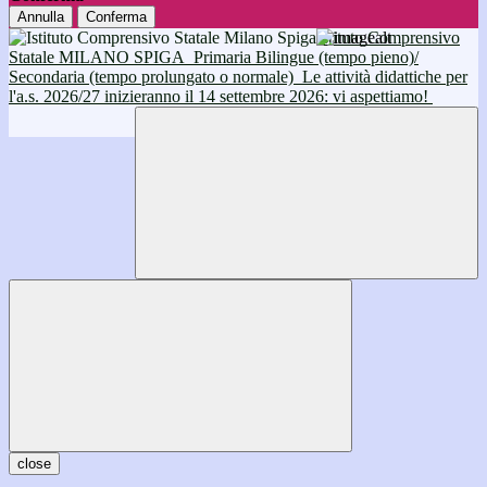
Annulla
Conferma
Istituto Comprensivo
Statale MILANO SPIGA
Primaria Bilingue (tempo pieno)/
Secondaria (tempo prolungato o normale)
Le attività didattiche per
l'a.s. 2026/27 inizieranno il 14 settembre 2026: vi aspettiamo!
close