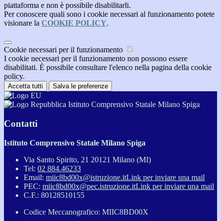
piattaforma e non è possibile disabilitarli.
Per conoscere quali sono i cookie necessari al funzionamento potete
visionare la
COOKIE POLICY
.
Cookie necessari per il funzionamento
I cookie necessari per il funzionamento non possono essere
disabilitati. È possibile consultare l'elenco nella pagina della cookie
policy.
Accetta tutti
Salva le preferenze
Istituto Comprensivo Statale Milano Spiga
Contatti
Istituto Comprensivo Statale Milano Spiga
Via Santo Spirito, 21 20121 Milano (MI)
Tel:
02 884.46233
Email:
miic8bd00x@istruzione.it
Link per inviare una mail
PEC:
miic8bd00x@pec.istruzione.it
Link per inviare una mail
C.F.: 80128510155
Codice Meccanografico: MIIC8BD00X