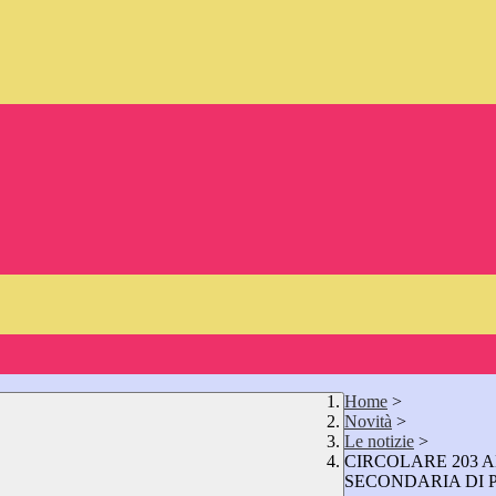
Home
>
Novità
>
Le notizie
>
CIRCOLARE 203 AD
SECONDARIA DI 