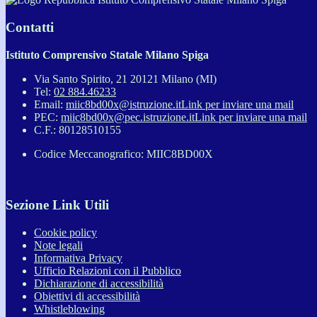
Contatti
Istituto Comprensivo Statale Milano Spiga
Via Santo Spirito, 21 20121 Milano (MI)
Tel:
02 884.46233
Email:
miic8bd00x@istruzione.it
Link per inviare una mail
PEC:
miic8bd00x@pec.istruzione.it
Link per inviare una mail
C.F.: 80128510155
Codice Meccanografico: MIIC8BD00X
Sezione Link Utili
Cookie policy
Note legali
Informativa Privacy
Ufficio Relazioni con il Pubblico
Dichiarazione di accessibilità
Obiettivi di accessibilità
Whistleblowing