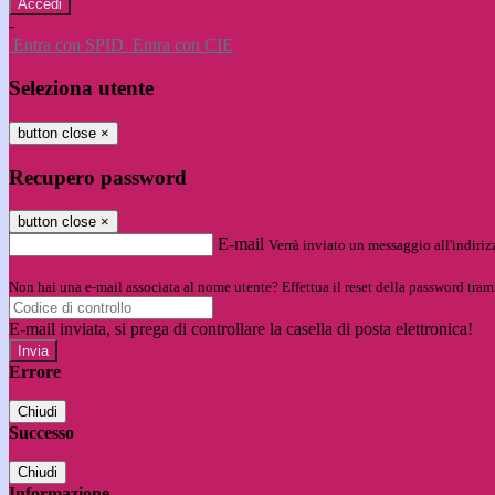
-
Entra con SPID
Entra con CIE
Seleziona utente
button close
×
Recupero password
button close
×
E-mail
Verrà inviato un messaggio all'indirizz
Non hai una e-mail associata al nome utente? Effettua il reset della password tram
E-mail inviata, si prega di controllare la casella di posta elettronica!
Errore
Chiudi
Successo
Chiudi
Informazione