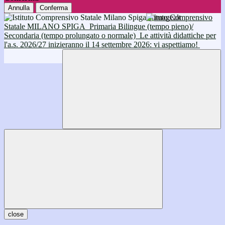
Annulla
Conferma
Istituto Comprensivo
Statale MILANO SPIGA
Primaria Bilingue (tempo pieno)/
Secondaria (tempo prolungato o normale)
Le attività didattiche per
l'a.s. 2026/27 inizieranno il 14 settembre 2026: vi aspettiamo!
close